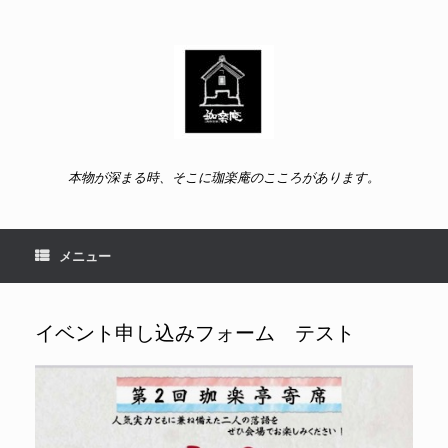
コ
ン
テ
ン
ツ
へ
ス
キ
ッ
本物が深まる時、そこに珈楽庵のこころがあります。
プ
メニュー
イベント申し込みフォーム テスト