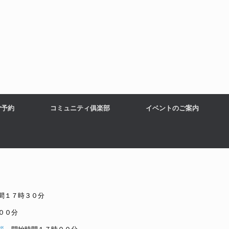
ご予約
コミュニティ俱楽部
イベントのご案内
間１７時３０分
００分
災
開始時間１７時００分