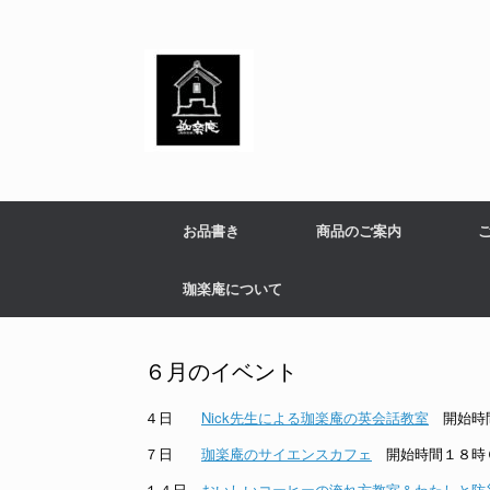
コ
ン
テ
ン
ツ
へ
ス
キ
ッ
プ
お品書き
商品のご案内
珈楽庵について
６月のイベント
４日
Nick先生による珈楽庵の英会話教室
開始時
７日
珈楽庵のサイエンスカフェ
開始時間１８時
１４日
おいしいコーヒーの淹れ方教室＆わたしと防