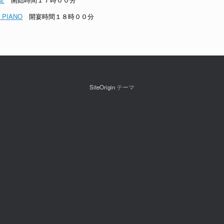
PIANO
開宴時間１８時００分
SiteOrigin
テーマ