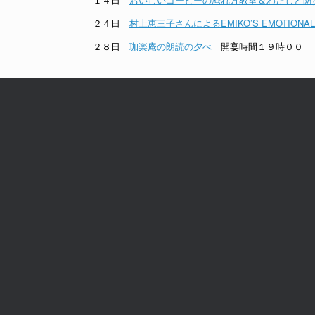
２４日
村上恵三子さんによるEMIKO’S EMOTIONAL 
２８日
珈楽庵の朗読の夕べ
開宴時間１９時００