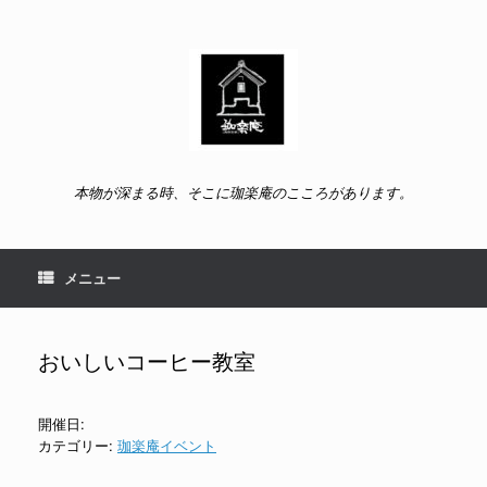
コ
ン
テ
ン
ツ
へ
ス
キ
ッ
本物が深まる時、そこに珈楽庵のこころがあります。
プ
メニュー
おいしいコーヒー教室
開催日:
カテゴリー:
珈楽庵イベント