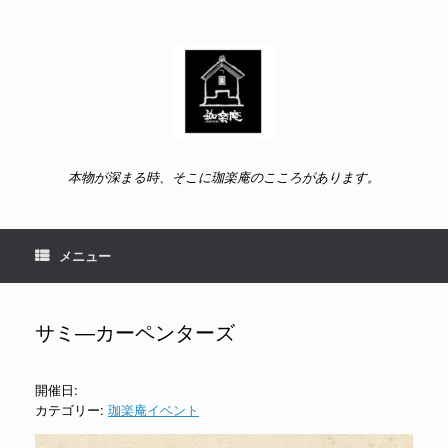
コ
ン
テ
ン
ツ
へ
ス
キ
ッ
本物が深まる時、そこに珈楽庵のこころがあります。
プ
メニュー
サミ―カーペンターズ
開催日:
カテゴリー:
珈楽庵イベント