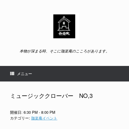
コ
ン
テ
ン
ツ
へ
ス
キ
ッ
本物が深まる時、そこに珈楽庵のこころがあります。
プ
メニュー
ミュージッククローバー NO,3
開催日: 6:30 PM - 8:00 PM
カテゴリー:
珈楽庵イベント