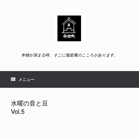
コ
ン
テ
ン
ツ
へ
ス
キ
ッ
本物が深まる時、そこに珈楽庵のこころがあります。
プ
メニュー
水曜の音と豆
Vol.5