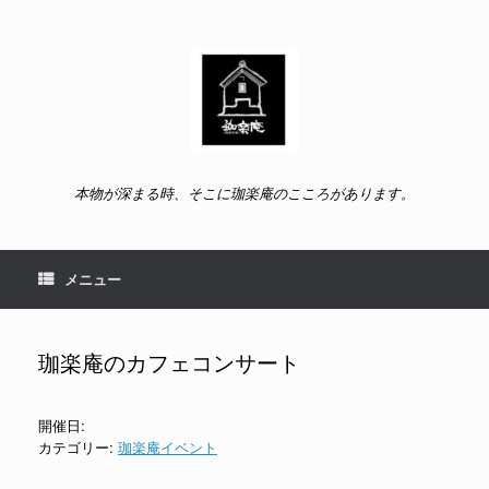
コ
ン
テ
ン
ツ
へ
ス
キ
ッ
本物が深まる時、そこに珈楽庵のこころがあります。
プ
メニュー
珈楽庵のカフェコンサート
開催日:
カテゴリー:
珈楽庵イベント