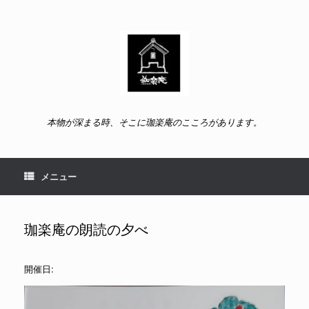
コ
ン
テ
ン
ツ
へ
ス
キ
ッ
本物が深まる時、そこに珈楽庵のこころがあります。
プ
メニュー
珈楽庵の朗読の夕べ
開催日: