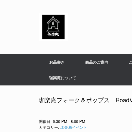
コ
ン
テ
ン
ツ
へ
ス
キ
ッ
プ
お品書き
商品のご案内
珈楽庵について
珈楽庵フォーク＆ポップス RoadVol
開催日: 6:30 PM - 8:00 PM
カテゴリー:
珈楽庵イベント