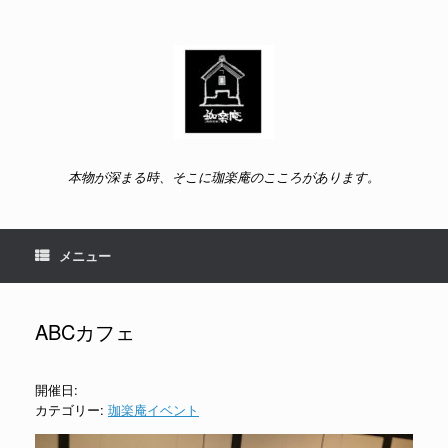
コ
ン
テ
ン
ツ
へ
ス
キ
ッ
本物が深まる時、そこに珈楽庵のこころがあります。
プ
メニュー
ABCカフェ
開催日:
カテゴリー:
珈楽庵イベント