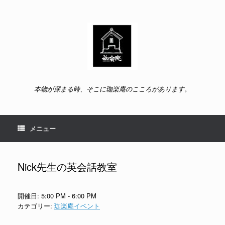
コ
ン
テ
ン
ツ
へ
ス
キ
ッ
本物が深まる時、そこに珈楽庵のこころがあります。
プ
メニュー
Nick先生の英会話教室
開催日: 5:00 PM - 6:00 PM
カテゴリー:
珈楽庵イベント