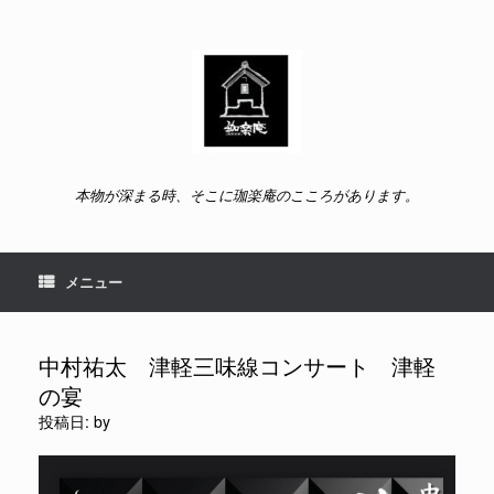
コ
ン
テ
ン
ツ
へ
ス
キ
ッ
本物が深まる時、そこに珈楽庵のこころがあります。
プ
メニュー
中村祐太 津軽三味線コンサート 津軽
の宴
投稿日:
by