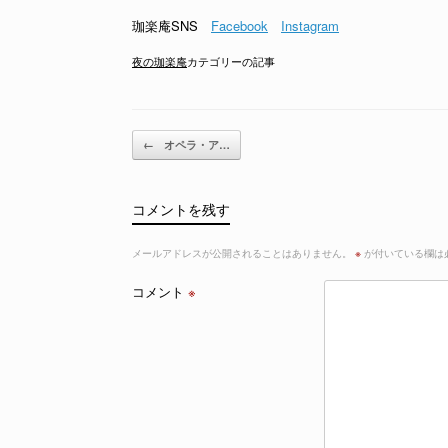
珈楽庵SNS
Facebook
Instagram
夜の珈楽庵
カテゴリーの記事
投稿ナビゲーション
←
オペラ・ア…
コメントを残す
メールアドレスが公開されることはありません。
※
が付いている欄は
コメント
※