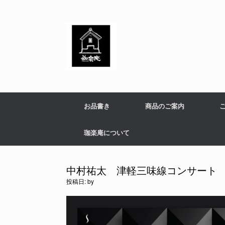
コ
ン
テ
ン
ツ
へ
ス
キ
ッ
プ
お品書き
商品のご案内
珈楽庵について
中村祐太 津軽三味線コンサート
投稿日:
by