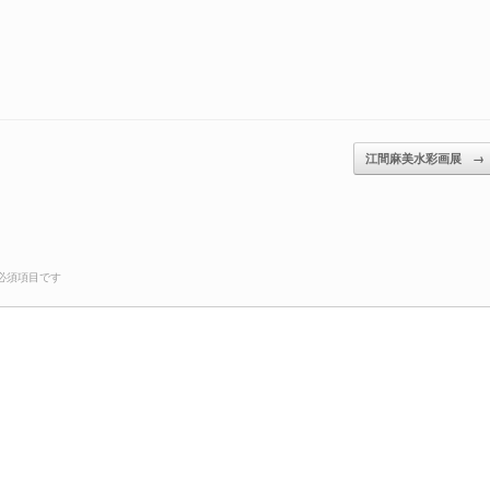
江間麻美水彩画展
→
必須項目です