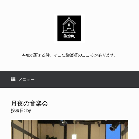
コ
ン
テ
ン
ツ
へ
ス
キ
ッ
本物が深まる時、そこに珈楽庵のこころがあります。
プ
メニュー
月夜の音楽会
投稿日:
by