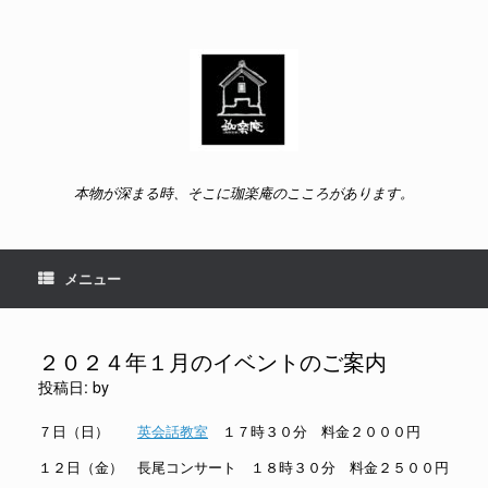
コ
ン
テ
ン
ツ
へ
ス
キ
ッ
本物が深まる時、そこに珈楽庵のこころがあります。
プ
メニュー
２０２４年１月のイベントのご案内
投稿日:
by
７日（日）
英会話教室
１７時３０分 料金２０００円
１２日（金） 長尾コンサート １８時３０分 料金２５００円