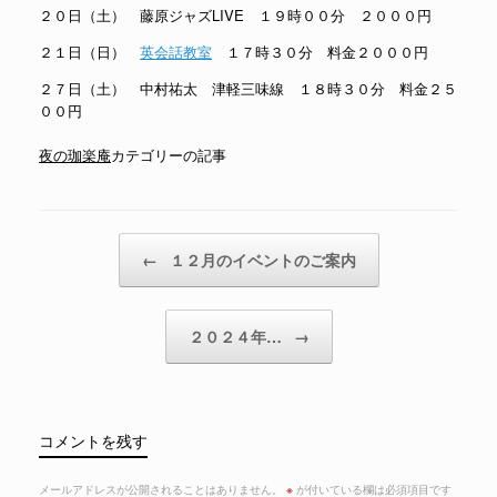
２０日（土） 藤原ジャズLIVE １９時００分 ２０００円
２１日（日）
英会話教室
１７時３０分 料金２０００円
２７日（土） 中村祐太 津軽三味線 １８時３０分 料金２５
００円
夜の珈楽庵
カテゴリーの記事
投稿ナビゲーション
←
１２月のイベントのご案内
２０２４年…
→
コメントを残す
メールアドレスが公開されることはありません。
※
が付いている欄は必須項目です